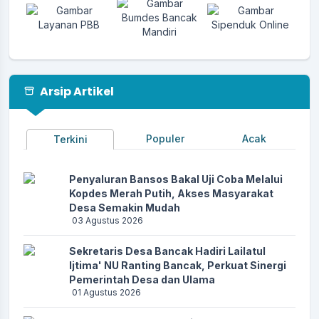
Arsip Artikel
Populer
Acak
Terkini
Penyaluran Bansos Bakal Uji Coba Melalui
Kopdes Merah Putih, Akses Masyarakat
Desa Semakin Mudah
13 April 2026 11:27:04
03 Agustus 2026
Apresiasi website desa sudah ada menu DESA ANTI
KORUPSI....
selengkapnya
Sekretaris Desa Bancak Hadiri Lailatul
Ijtima' NU Ranting Bancak, Perkuat Sinergi
Pemerintah Desa dan Ulama
25 Maret 2026 06:03:36
01 Agustus 2026
Alhamdulillah.. Semoga lebih mudah dan lebih
praktis...
selengkapnya