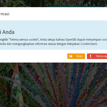
August 2026
rmasi
08
i Anda
gklik "Terima semua cookie", Anda setuju bahwa OpenSID dapat menyimpan cook
16:05:42
Anda dan mengungkapkan informasi sesuai dengan Kebijakan Cookie kami.
Tolak
Terima se