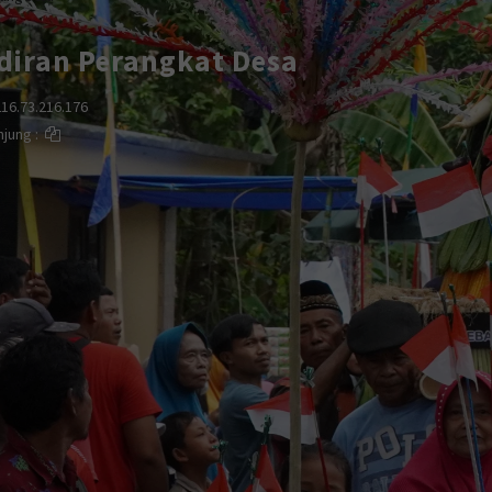
diran Perangkat Desa
216.73.216.176
njung :