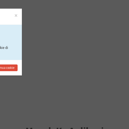
×
ie di
mua cookie