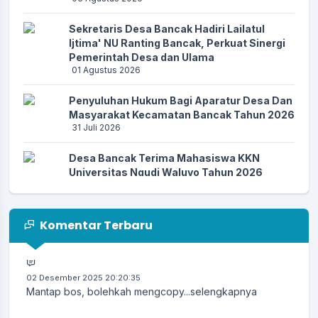
Sekretaris Desa Bancak Hadiri Lailatul
13 April 2026 11:27:04
Ijtima' NU Ranting Bancak, Perkuat Sinergi
Apresiasi website desa sudah ada menu DESA ANTI
Pemerintah Desa dan Ulama
KORUPSI....
selengkapnya
01 Agustus 2026
Penyuluhan Hukum Bagi Aparatur Desa Dan
Masyarakat Kecamatan Bancak Tahun 2026
25 Maret 2026 06:03:36
31 Juli 2026
Alhamdulillah.. Semoga lebih mudah dan lebih
praktis...
selengkapnya
Desa Bancak Terima Mahasiswa KKN
Universitas Ngudi Waluyo Tahun 2026
28 Juli 2026
03 Januari 2026 00:31:29
Kenapa dana desa yahun 2025 dan 2026, tdk lagi
Rapat Koordinasi Kebutuhan Pupuk,
terpublikasi...
selengkapnya
Komentar Terbaru
Pemerintah Desa Bancak Perkuat Sinergi
dengan KDMP dan Kelompok Tani
17 Juli 2026
02 Desember 2025 20:20:35
Mantap bos, bolehkah mengcopy...
selengkapnya
Desa Bancak Siapkan Budidaya Lele Bioflok
Bersama KDMP Bancak
13 Mei 2026