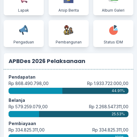
28 Mei 2025 14:23:46
Dengan terbentuk nya Koperasi Merah Putih.. saya
Lapak
Arsip Berita
Album Galeri
rasa...
selengkapnya
20 Mei 2025 06:13:00
Muda2han masyarakat tambah sukses dan daerahx
Pengaduan
Pembangunan
Status IDM
maju...
selengkapnya
APBDes 2026 Pelaksanaan
Pendapatan
Rp 868.490.798,00
Rp 1.933.722.000,00
44.91%
Belanja
Rp 579.259.079,00
Rp 2.268.547.311,00
25.53%
Pembiayaan
Rp 334.825.311,00
Rp 334.825.311,00