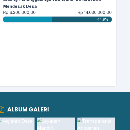
daerahx maju...
selengkapnya
Mendesak Desa
Rp 6.300.000,00
Rp 14.030.000,00
44.9%
ALBUM GALERI