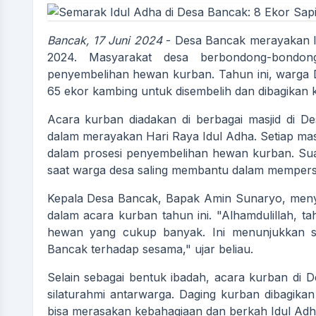
Bancak, 17 Juni 2024
- Desa Bancak merayakan I
2024. Masyarakat desa berbondong-bondon
penyembelihan hewan kurban. Tahun ini, warga 
65 ekor kambing untuk disembelih dan dibagika
Acara kurban diadakan di berbagai masjid di D
dalam merayakan Hari Raya Idul Adha. Setiap masj
dalam prosesi penyembelihan hewan kurban. Su
saat warga desa saling membantu dalam mempers
Kepala Desa Bancak, Bapak Amin Sunaryo, menyam
dalam acara kurban tahun ini. "Alhamdulillah, t
NUR ARIF SULISTYO S.PD
hewan yang cukup banyak. Ini menunjukkan 
Sekretaris Desa
Bancak terhadap sesama," ujar beliau.
Belum Rekam Kehadiran
Selain sebagai bentuk ibadah, acara kurban di D
silaturahmi antarwarga. Daging kurban dibagi
bisa merasakan kebahagiaan dan berkah Idul Adh