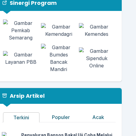
Sinergi Program
Arsip Artikel
Populer
Acak
Terkini
Penyaluran Bansos Bakal Uji Coba Melalui