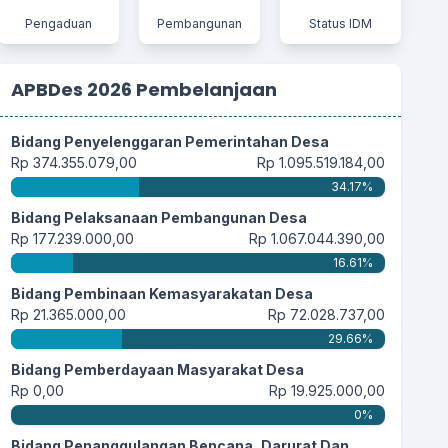
Pengaduan
Pembangunan
Status IDM
21 Juli 2025 20:20:45
Semoga lembaga yang dibentuk baru ini menjadi
lembaga...
selengkapnya
APBDes 2026 Pembelanjaan
Bidang Penyelenggaran Pemerintahan Desa
28 Mei 2025 19:59:15
Rp 374.355.079,00
Rp 1.095.519.184,00
Alhamdulillah, InsyaAllah pembentukan
34.17%
Koperasi Merah...
selengkapnya
Bidang Pelaksanaan Pembangunan Desa
Rp 177.239.000,00
Rp 1.067.044.390,00
16.61%
28 Mei 2025 14:23:46
Bidang Pembinaan Kemasyarakatan Desa
Dengan terbentuk nya Koperasi Merah Putih..
Rp 21.365.000,00
Rp 72.028.737,00
saya rasa...
selengkapnya
29.66%
Bidang Pemberdayaan Masyarakat Desa
Rp 0,00
Rp 19.925.000,00
0%
20 Mei 2025 06:13:00
Muda2han masyarakat tambah sukses dan
Bidang Penanggulangan Bencana, Darurat Dan