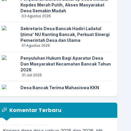
Kopdes Merah Putih, Akses Masyarakat
Desa Semakin Mudah
03 Agustus 2026
Sekretaris Desa Bancak Hadiri Lailatul
Ijtima' NU Ranting Bancak, Perkuat Sinergi
Pemerintah Desa dan Ulama
13 April 2026 11:27:04
01 Agustus 2026
Apresiasi website desa sudah ada menu DESA
ANTI KORUPSI....
selengkapnya
Penyuluhan Hukum Bagi Aparatur Desa
Dan Masyarakat Kecamatan Bancak Tahun
2026
31 Juli 2026
25 Maret 2026 06:03:36
Alhamdulillah.. Semoga lebih mudah dan lebih
Desa Bancak Terima Mahasiswa KKN
praktis...
selengkapnya
Universitas Ngudi Waluyo Tahun 2026
28 Juli 2026
Komentar Terbaru
Rapat Koordinasi Kebutuhan Pupuk,
Pemerintah Desa Bancak Perkuat Sinergi
03 Januari 2026 00:31:29
dengan KDMP dan Kelompok Tani
Kenapa dana desa yahun 2025 dan 2026, tdk
17 Juli 2026