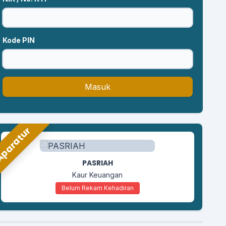
Kode PIN
Masuk
paratur
LILIK SUSANTO
Kaur Umum Perencanaan
Belum Rekam Kehadiran