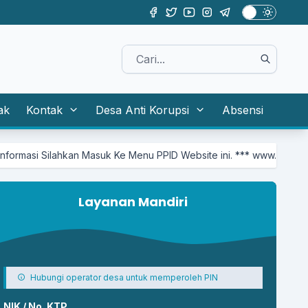
ak
Kontak
Desa Anti Korupsi
Absensi
suk Ke Menu PPID Website ini. *** www.bancak.id/first/kategor
Layanan Mandiri
Hubungi operator desa untuk memperoleh PIN
NIK / No. KTP