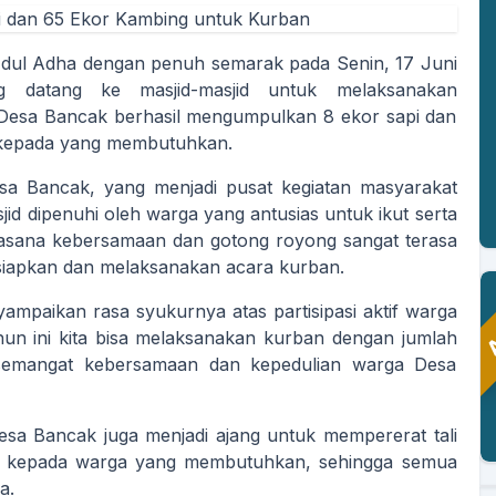
dul Adha dengan penuh semarak pada Senin, 17 Juni
g datang ke masjid-masjid untuk melaksanakan
Desa Bancak berhasil mengumpulkan 8 ekor sapi dan
n kepada yang membutuhkan.
esa Bancak, yang menjadi pusat kegiatan masyarakat
id dipenuhi oleh warga yang antusias untuk ikut serta
asana kebersamaan dan gotong royong sangat terasa
iapkan dan melaksanakan acara kurban.
A
paikan rasa syukurnya atas partisipasi aktif warga
ahun ini kita bisa melaksanakan kurban dengan jumlah
PASRIAH
semangat kebersamaan dan kepedulian warga Desa
Kaur Keuangan
Belum Rekam Kehadiran
esa Bancak juga menjadi ajang untuk mempererat tali
kan kepada warga yang membutuhkan, sehingga semua
a.